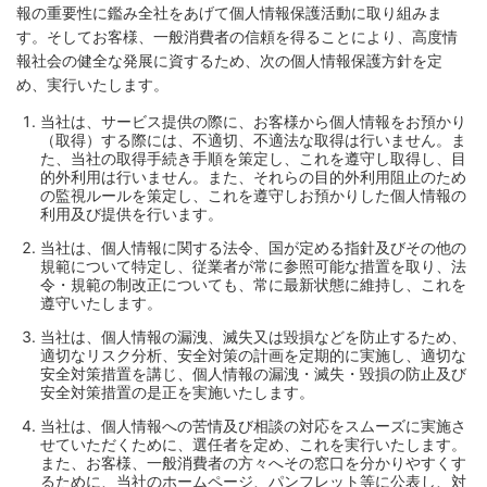
報の重要性に鑑み全社をあげて個人情報保護活動に取り組みま
す。そしてお客様、一般消費者の信頼を得ることにより、高度情
報社会の健全な発展に資するため、次の個人情報保護方針を定
め、実行いたします。
当社は、サービス提供の際に、お客様から個人情報をお預かり
（取得）する際には、不適切、不適法な取得は行いません。ま
た、当社の取得手続き手順を策定し、これを遵守し取得し、目
的外利用は行いません。また、それらの目的外利用阻止のため
の監視ルールを策定し、これを遵守しお預かりした個人情報の
利用及び提供を行います。
当社は、個人情報に関する法令、国が定める指針及びその他の
規範について特定し、従業者が常に参照可能な措置を取り、法
令・規範の制改正についても、常に最新状態に維持し、これを
遵守いたします。
当社は、個人情報の漏洩、滅失又は毀損などを防止するため、
適切なリスク分析、安全対策の計画を定期的に実施し、適切な
安全対策措置を講じ、個人情報の漏洩・滅失・毀損の防止及び
安全対策措置の是正を実施いたします。
当社は、個人情報への苦情及び相談の対応をスムーズに実施さ
せていただくために、選任者を定め、これを実行いたします。
また、お客様、一般消費者の方々へその窓口を分かりやすくす
るために、当社のホームページ、パンフレット等に公表し、対